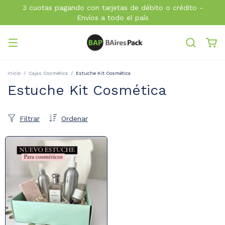
3 cuotas pagando con tarjetas de débito o crédito -
Envíos a todo el país
Inicio
/
Cajas Cosmética
/
Estuche Kit Cosmética
Estuche Kit Cosmética
Filtrar
Ordenar