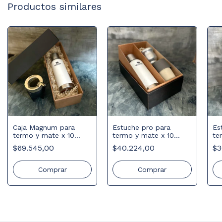
Productos similares
Caja Magnum para
Estuche pro para
Es
termo y mate x 10
termo y mate x 10
te
unidades
unidades
$69.545,00
$40.224,00
$3