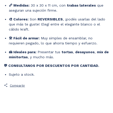
📏 Medidas:
30 x 30 x 11 cm, con
trabas laterales
que
aseguran una sujeción firme.
🎨 Colores:
Son
REVERSIBLES
, ¡podés usarlas del lado
que más te guste! Elegí entre el elegante blanco o el
cálido kraft.
🛠️ Fácil de armar:
Muy simples de ensamblar, no
requieren pegado, lo que ahorra tiempo y esfuerzo.
🍰 Ideales para:
Presentar tus
tortas
,
desayunos
,
mix de
minitortas
, y mucho más.
💬 CONSULTANOS POR DESCUENTOS POR CANTIDAD.
Sujeto a stock.
Compartir