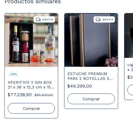
Productos similares
GRATIS
GRATIS
ca
x 
ESTUCHE PREMIUM
-
10
%
$3
PARA 2 BOTELLAS X
APERITIVO Y GIN BOX
10 UNIDADES
$49.299,00
21 x 36 x 12,3 cm x 15
unidades.
$77.238,90
$85.821,00